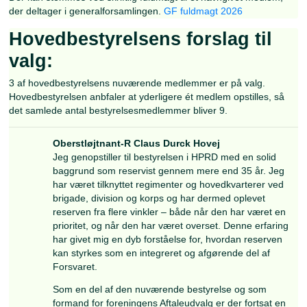
Ad. pkt. 7
Som revisor for en étårig periode foreslås genvalgt Maza
Andet
Ifølge Foreningens love § 8 skal forslag til valg og andre f
der ønskes behandlet på den ordinære generalforsamling
formuleres skriftligt og være Foreningens sekretariat i hæ
inden den 15. februar. Den endelige dagsorden vil være
fastlagt snarest muligt efter 15. februar 2026 og senest 1
før generalforsamlingen.
Der kan stemmes ved skriftlig fuldmagt til ét navngivet m
der deltager i generalforsamlingen.
GF fuldmagt 2026
Hovedbestyrelsens forslag t
valg: