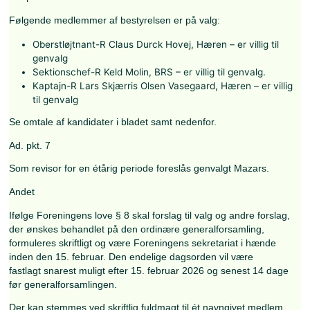
Valg af formand. (hvert andet år)
Valg af medlemmer til bestyrelsen.
Valg af revisor.
Behandling af indkomne forslag.
Eventuelt.
Ad. pkt.5
Vælges hvert andet år.
Ad. pkt.6
Følgende medlemmer af bestyrelsen er på valg:
Oberstløjtnant-R Claus Durck Hovej, Hæren – er villig
genvalg
Sektionschef-R Keld Molin, BRS – er villig til genvalg
Kaptajn-R Lars Skjærris Olsen Vasegaard, Hæren – er
til genvalg
Se omtale af kandidater i bladet samt nedenfor.