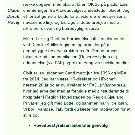
3 af hovedbestyrelsens nuværende medlemmer er på valg
Hovedbestyrelsen anbfaler at yderligere ét medlem opstill
det samlede antal bestyrelsesmedlemmer bliver 9.
Oberstløjtnant-R Claus Durck Hovej
Jeg gen
o
pstiller til bestyrelsen i HP
RD med en s
baggrund som reservist ge
nnem mere end 35 år
har været tilknyttet regimenter og hovedkvarter
brigade, division og korps og har dermed opleve
reserven fra flere vinkler – både når den har væ
prioritet, og når den har været overset. Denne e
har givet mig en dyb forståelse for, hvordan res
kan styrkes som en integreret og afgørende del 
Forsvare
t.
Som en del af den nuværende bestyrelse og s
formand for foreningens Aftaleudvalg er der fort
række opgaver med bl.a. at få en OK 26 på pla
Claus
orienteringen fra Aftaleudvalget andetsteds i bla