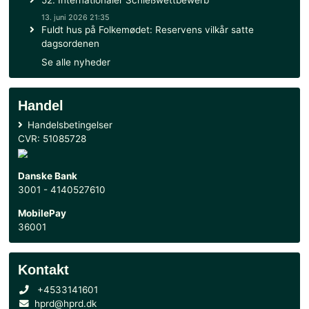
Hovedorganisationen for Personel af Reserven i
Danmark (HPRD). Jeg har tidligere haft æren af
en del af bestyrelsen i HPRD, men dengang måt
grundet arbejdsmæssige forpligtelser, desværre
tilbage, da jeg ikke følte at jeg kunne bidrage i d
omfang, jeg fandt nødvendigt. Nu har jeg fået fri
ressourcer og tid i min hverdag, og føler mig ig
til at indgå som et aktivt og dedikeret medlem af
bestyrelsen i HPRD.
Mit klare mål er at styrke bredden i HPRD’s virke
niveauer af forsvarets reserve – fra konstabler 
befalingsmænd til officerer – inkluderes i foreni
arbejde og aktiviteter. En central prioritet for mig 
være at øge medlemstallet blandt de menige og
befalingsmænd, hvor jeg med over 25 års erfari
reserven på tværs af alle værn har et solidt net
indsigt, som jeg vil bringe i spil til at styrke denn
John
medlemsgruppe.
Krøyer