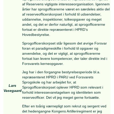
Efter koldkrigstiden har jeg primært haft funktio
forbindelsesofficer ved LBS (de lokale
beredskabsstabe) ved kriser og katastrofe og h
deltaget i tværfagligt myndighedssamarbejde.
Civilt har jeg tidligere været ansat i psykiatrien,
mange år været privatpraktiserende psykologe
ydernummer, og tilknyttet Forsvarets og Politiet
psykolognetværk.
Fagligt har jeg specialiseret mig i krise- og
katastrofepsykologi og haft fokus på
beredskabsplanlægning, krisestyring og -
kommunikation. Jeg deltog i flere forskningsproj
vedr. fyrværkerikatastrofen i Seest, har deltaget 
corona-ekspertpanel, og skrevet bogen
”Terrorangrebets psykologi”.
Privat bor jeg i Kolding og er gift med Birgitte. Vi
udeboende sønner i Aarhus. Som bijob arranger