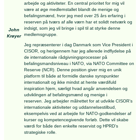
Korporal-R Jesper Holm Hansen
Der er med stor ydmyghed og en vis ærefrygt, a
stiller mig selv til rådighed, for foreningens man
medlemmer ved det kommende valg. Ideen om at
op til bestyrelsesposten er ikke ny, da jeg har l
ideen, siden jeg havde æren af at sidde med i
veteranudvalget, for år tilbage.
Jeg er med i JMTO- MOVCON reserven, hvor je
været tilknyttet siden 2017... en spændende og
lærerig periode, hvor jeg også har fornøjelsen af
repræsenterer konstabler og korporaler, som de
talsmand og som PARU- udvalgs repræsentant.
Jesper
Privat bor jeg i Kalundborg med mine 2 piger 
Holm
Astrid. Jeg har min daglige gang på Novo Nordi
Hansen
Jeg har en 19-årig fortid inden for Novo Gruppe
har jeg siddet i stillinger som, Kvalitets kontroll