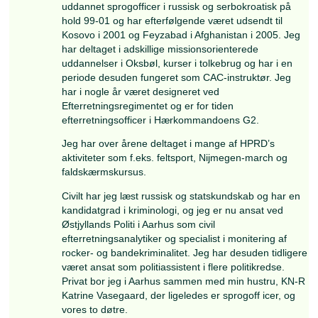
månedlige dansefester i Sydjylland.
Hovedbestyrelsen anbefaler genvalg
Kaptajn-R Lars Vasegaard
Jeg søger genvalg til Hovedbestyrelsen for at s
Sprogofficerskorpset fortsat er repræsenteret i 
af Reservens vigtigste interesseorganisation.
årtier har sprogofficererne været en særdeles a
af reserveofficerskorpset i forhold til udsendels
uddannelse, inspektioner, tolkeopgaver og me
andet, og det er derfor naturligt, at sprogoffic
fortsat er direkte repræsenteret i HPRD’s
Hovedbestyrelse.
Sprogofficerskorpset står ligesom det øvrige 
foran et paradigmeskifte i forhold til opgaver o
anvendelse, og det er vigtigt, at sprogofficere