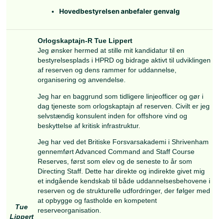
fortsat kan levere kompetencer, der taler direkt
Forsvarets kerneopgaver.
Jeg har i den forgangne bestyrelsesperiode bl
repræsenteret HPRD i PARU ved Forsvarets
Sprogskole og har arbejdet for, at
Lars
Sprogofficerskorpset oplever HPRD som releva
Vasegaard
forhold interessevaretagelsen og identiteten 
reserveofficer. Det vil jeg meget gerne fortsætt
Efter en toårig værnepligt som rekrut og serge
det hedengangne Kongens Artilleriregiment er
uddannet sprogofficer i russisk og serbokroati
hold 99-01 og har efterfølgende været udsendt 
Kosovo i 2001 og Feyzabad i Afghanistan i 20
har deltaget i adskillige missionsorienterede
uddannelser i Oksbøl, kurser i tolkebrug og har
periode desuden fungeret som CAC-instruktør
har i nogle år været designeret ved
Efterretningsregimentet og er for tiden