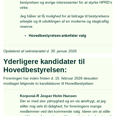
Jeg ønsker hermed at stille mit kandidatur til en
bestyrelsesplads i HPRD og bidrage aktivt til ud
af reserven og dens rammer for uddannelse,
organisering og anvendelse.
Jeg har en baggrund som tidligere linjeofficer og
dag tjeneste som orlogskaptajn af reserven. Civil
selvstændig konsulent inden for offshore vind o
beskyttelse af kritisk infrastruktur.
Jeg har ved det Britiske Forsvarsakademi i Shr
gennemført Advanced Command and Staff Cou
Reserves, først som elev og de seneste to år s
Directing Staff. Dette har direkte og indirekte gi
et indgående kendskab til både uddannelsesbe
reserven og de strukturelle udfordringer, der fø
at opbygge og fastholde en kompetent
Tue
reserveorganisation.
Lippert
Jeg ser et markant behov for styrket uddannelse