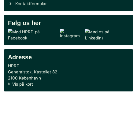
Jeg repræsenterer i dag Danmark som Vice Pres
CISOR, og herigennem har jeg allerede indflyde
de internationale rådgivningsprocesser på
befalingsmandsniveau i NATO, via NATO Commi
Reserve (NCR). Denne position giver mig en un
platform til både at formidle danske synspunkter
internationalt og ikke mindst at hente værdifuld
inspiration hjem, særligt hvad angår anvendels
udviklingen af befalingsmænd og menige i
reserven. Jeg arbejder målrettet for at udvikle 
internationale aktiviteter og uddannelsestilbud,
eksempelvis ved at arbejde for NATO-godkendel
kurser og kompetencegivende forløb. Dette vil 
værdi for både den enkelte reservist og HPRD’s
strategiske rolle.
Afslutningsvis vil jeg understrege, at jeg vil arbe
målrettet for at fremme en kontinuerlig udvikling
HPRD – både organisatorisk og strategisk. Det 