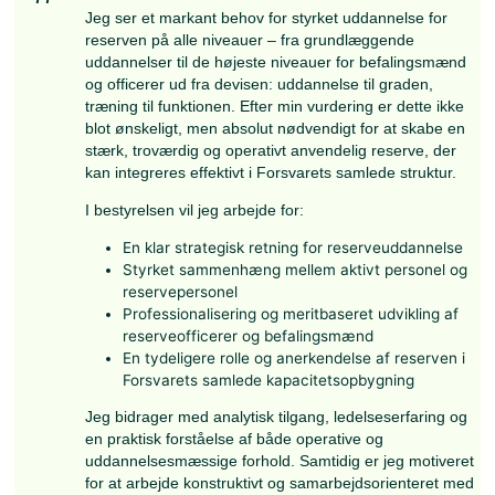
efterretningsofficer i Hærkommandoens G2.
Jeg har over årene deltaget i mange af HPRD’
aktiviteter som f.eks. feltsport, Nijmegen-marc
faldskærmskursus.
Civilt har jeg læst russisk og statskundskab og
kandidatgrad i kriminologi, og jeg er nu ansat 
Østjyllands Politi i Aarhus som civil
efterretningsanalytiker og specialist i moniterin
rocker- og bandekriminalitet. Jeg har desuden 
været ansat som politiassistent i flere politikre
Privat bor jeg i Aarhus sammen med min hust
Katrine Vasegaard, der ligeledes er sprogoff ic
vores to døtre.
Hovedbestyrelsen anbefaler genvalg
Orlogskaptajn-R Tue Lippert