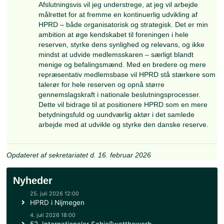
partner, produkt koordinator og nu som ekstern
konsulent og LEAD på EHS.
Jeg stiller mit kandidatur til rådighed fordi:
Jeg elsker at påvirke ting.
Jeg tror på at jeg har noget at bidrage me
Jeg holder af at være andres talerør.
HPRD for mig er noget særligt, da mange 
kammerater i reserven, er en del af sam
organisation.
Dem der kender mig ved, at jeg altid sætte andr
mig selv, og mit arbejde i en bestyrelsespost, vi
vise netop dette.
Chefsergent-R John Krøyer
Det er med stort engagement og fornyet energi, 
stiller mit kandidatur til rådighed for valg til best