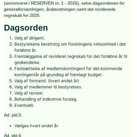
Ordinær generalforsamling
2026
HPRD afholder sin ordinære generalforsamling lørdag den
april kl. 14.00 i Parolesalen i Generalstok, Kastellet 82, Kas
Nedenfor er der link til Indkaldelse til generalforsamlingen
(annonceret i RESERVEN nr. 1 - 2026), selve dagsordene
generalforsamlingen, årsberetningen samt det reviderede
regnskab for 2025.
Dagsorden
Valg af dirigent.
Bestyrelsens beretning om Foreningens virksomhed 
forløbne år.
Fremlæggelse af revideret regnskab for det forløbne 
godkendelse.
Fastsættelse af medlemskontingent for det komme
kontingentår på grundlag af fremlagt budget.