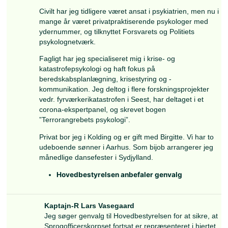
Sektionschef-R Keld Molin
Jeg stiller op til genvalg. Gennem de senere år 
behovet for et resilient samfund, der råder over 
tilstrækkeligt redningsberedskab. De facto er de
reduceret gennem årene og selv nu, hvor vi stå
for nye trusler, som stiller krav om et alsidigt b
og hvor Forsvaret opruster, bliver det ikke i sa
omfang politisk og økonomisk prioriteret.
I den aktuelle sikkerhedspolitiske situation er d
for at indtænke Beredskabsstyrelsens reserve 
langt større komponent i redningsberedskabet,
i en bred og fleksibel opgaveløsning. Der er he
for at arbejde for reservepersonels vilkår, hvor 
samlede kapaciteter har været under pres i de si
Keld
Molin
Jeg har haft rådighedspligt siden 1985 og har f
som leder, chef og øvelsesdommer i indsatsstyr