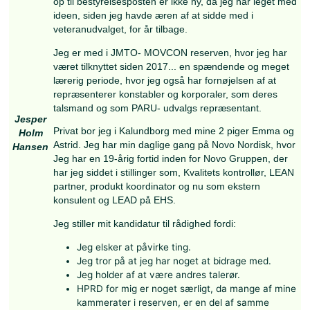
reserven på alle niveauer – fra grundlæggende
uddannelser til de højeste niveauer for befali
og officerer ud fra devisen: uddannelse til grade
træning til funktionen. Efter min vurdering er det
blot ønskeligt, men absolut nødvendigt for at s
stærk, troværdig og operativt anvendelig reserv
kan integreres effektivt i Forsvarets samlede str
I bestyrelsen vil jeg arbejde for:
En klar strategisk retning for reserveudda
Styrket sammenhæng mellem aktivt perso
reservepersonel
Professionalisering og meritbaseret udvikl
reserveofficerer og befalingsmænd
En tydeligere rolle og anerkendelse af res
Forsvarets samlede kapacitetsopbygning
Jeg bidrager med analytisk tilgang, ledelseserfa
en praktisk forståelse af både operative og