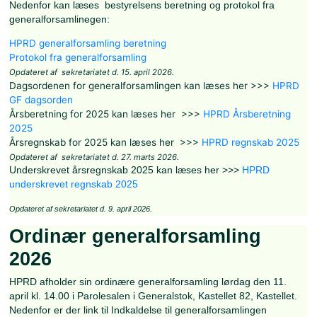
Generalforsamlingen omfatter jf.
foreningens love
bestyre
beretningforuden årsregnskabet.
Nedenfor kan læses bestyrelsens beretning og protokol f
generalforsamlinegen:
HPRD generalforsamling beretning
Protokol fra generalforsamling
Opdateret af sekretariatet d. 15. april 2026.
Dagsordenen for generalforsamlingen kan læses her >>
GF dagsorden
Årsberetning for 2025 kan læses her >>>
HPRD Årsbere
2025
Årsregnskab for 2025 kan læses her >>>
HPRD regnska
Opdateret af sekretariatet d. 27. marts 2026.
Underskrevet årsregnskab 2025 kan læses her >>>
HPRD
underskrevet regnskab 2025
Opdateret af sekretariatet d. 9. april 2026.