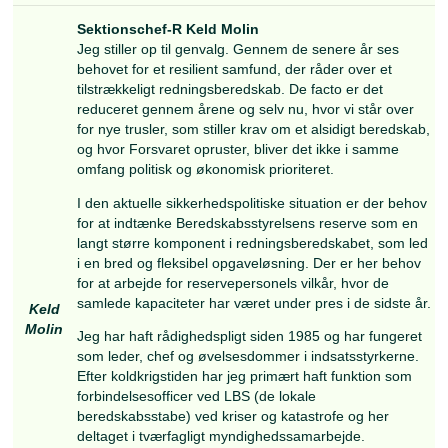
Durck
vil fortsat gerne arbejde for at videreføre bestyr
Hovej
nuværende linje og bidrage til dette arbejde med
sikre en relevant og bæredygtig reserve.
Militært er jeg Chef for Forbindelsesofficersele
ved Danske Artilleriregiment og arbejder på at
genopbygge reservestrukturen dér. Denne proc
fokuserer på kommunikation (Reservestyrken.dk
uddannelse (via FAK) og rekruttering via sociale
Civilt er jeg uddannet Cand.merc.jur. fra 1996 
fra 2014. Jeg har været HR-direktør og HR-chef 
næsten 20 år og er nu direktør for FADLs Vagtb
hvor jeg arbejder med at formidle medicinstuder
hospitaler i Region Hovedstaden og Region Sjæl
Privat er jeg gift med Lotte, og sammen har vi t
Vi bor i Vanløse. Tak, fordi du læste min motivati
stille op.
Hovedbestyrelsen anbefaler genvalg