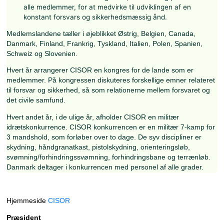
At bidrage til en fælles identitet for reservepersonel
EU landene
At fremme militære færdigheder, teoretisk og praktis
alle medlemmer, for at medvirke til udviklingen af e
konstant forsvars og sikkerhedsmæssig ånd.
Medlemslandene tæller i øjeblikket Østrig, Belgien, Canad
Danmark, Finland, Frankrig, Tyskland, Italien, Polen, Span
Schweiz og Slovenien.
Hvert år arrangerer CISOR en kongres for de lande som e
medlemmer. På kongressen diskuteres forskellige emner r
til forsvar og sikkerhed, så som relationerne mellem forsv
det civile samfund.
Hvert andet år, i de ulige år, afholder CISOR en militær
idrætskonkurrence. CISOR konkurrencen er en militær 7-
3 mandshold, som forløber over to dage. De syv discipline
skydning, håndgranatkast, pistolskydning, orienteringsløb,