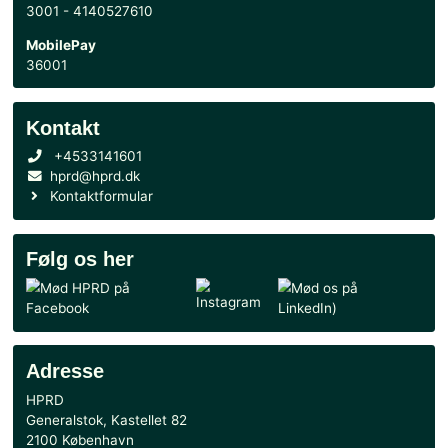
dagsordenen
Se alle nyheder
Handel
Handelsbetingelser
CVR: 51085728
Danske Bank
3001 - 4140527610
MobilePay
36001
Kontakt
+4533141601
hprd@hprd.dk