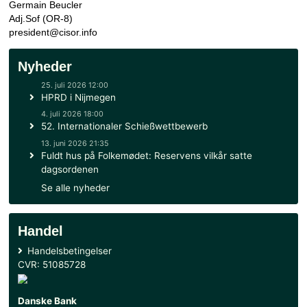
svømning/forhindringssvømning, forhindringsbane og terr
Danmark deltager i konkurrencen med personel af alle gra
Hjemmeside
CISOR
Præsident
Germain Beucler
Adj.Sof (OR-8)
president@cisor.info
Nyheder
25. juli 2026 12:00
HPRD i Nijmegen
4. juli 2026 18:00
52. Internationaler Schießwettbewerb
13. juni 2026 21:35
Fuldt hus på Folkemødet: Reservens vilkår satte