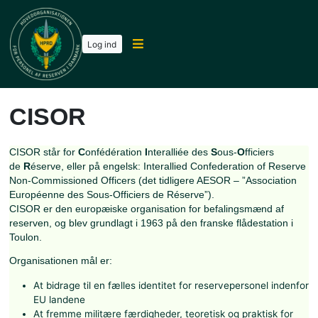
Log ind
CISOR
CISOR står for
C
onfédération
I
nteralliée des
S
ous-
O
fficier
de
R
éserve, eller på engelsk:
Interallied Confederation of
Non-Commissioned Officers
(det tidligere AESOR – ”Assoc
Européenne des Sous-Officiers de Réserve”).
CISOR er den europæiske organisation for befalingsmænd
reserven, og blev grundlagt i 1963 på den franske flådesta
Toulon.
Organisationen mål er: