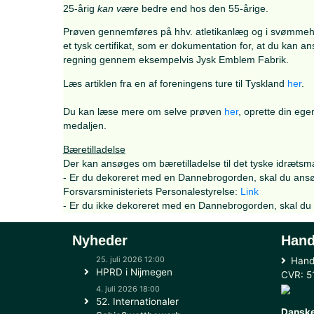
(DOSB). Forsvarets skoler inviteres til at de
Danekilde Trofæet
for bedste præstation. Arr
Alle aldersgrupper kan erhverve s
ig DOSB ent
25-årig
kan være
bedre end hos de
n 55-år
ige
Prøven gennemføres på hhv. atletikanlæg og 
et tysk certifikat, som er dokumentation for,
regning gennem eksempelvis Jysk Emblem Fa
Læs artiklen fra en af foreningens ture til Tys
Du kan læse mere om selve prøven
her
, opre
medaljen.
Bæretilladelse
Der kan ansøges om bæretilladelse til det ty
- Er du dekoreret med en Dannebrogorden, s
Forsvarsministeriets Personalestyrelse:
Link
- Er du ikke dekoreret med en Dannebrogorden