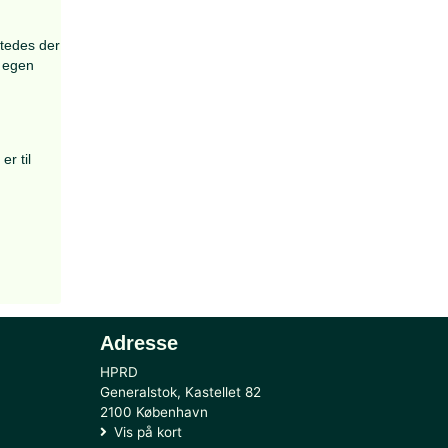
tten til at få sit navn på
.
 d
en fys
iske formåen hos en
fuldt gennemført, udstedes der
følgende erhverves for egen
bedst og hvad kravene er til
 sendes via
m bæretilladelse:
Link