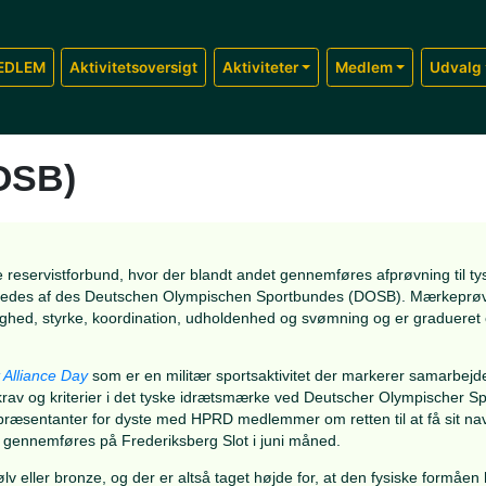
BLIV MEDLEM
Aktivitetsoversigt
Aktiviteter
e (DOSB)
l det tyske reservistforbund, hvor der blandt andet gennemfø
n" som udstedes af des Deutschen Olympischen Sportbund
eret på hurtighed, styrke, koordination, udholdenhed og svøm
ence Sport Alliance Day
som er en militær sportsaktivitet d
ret på krav og kriterier i det tyske idrætsmærke ved Deu