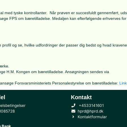
ltage med repræsentanter for dyste med HPRD medlemmer om re
angementet gennemføres på Frederiksberg Slot i juni måned
en guld, sølv eller bronze,
og der er altså taget højde f
or, at
.
i svømmehal med tyske kontrollanter. Når prøven er succes
 at du kan ansøge FPS om bæretilladelse. Medaljen kan efter
brik.
kland
her
.
tte din egen profil og se, hvilke udfordringer der passer dig 
ske idrætsmærke.
kal du ansøge H.M. Kongen om bæretilladelse. Ansøgningen
, skal du ansøge Forsvarsministeriets Personalestyrelse o