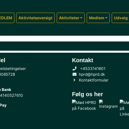
BLIV MEDLEM
Aktivitetsoversigt
Aktiviteter
Handel
Konta
Handelsbetingelser
+453
CVR: 51085728
hprd@
Konta
Danske Bank
Følg o
3001 - 4140527610
MobilePay