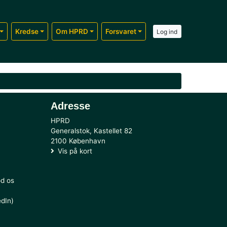
Medlem
Udvalg
Kredse
Om HPRD
Forsv
kt
Adresse
3141601
HPRD
hprd.dk
Generalstok, Kastellet
ktformular
2100 København
Vis på kort
s her