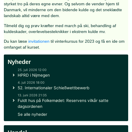
Vinterkurset i Sverige er en prøvelse, men det er også en
oplevelse, som soldaterne aldrig vil glemme. De tager hj
en ny forståelse for, hvad det vil sige at være soldat, og 
styrket tro på deres egne evner. Og selvom de vender hjem
Danmark, vil minderne om den bidende kulde og det snek
landskab altid være med dem.
Tilmeld dig og prøv kræfter med march på ski, behandling
kuldeskader, overlevelsesteknikker i ekstrem kulde mv.
Du kan læse
invitationen
til vinterkursus for 2023 og få en
omfanget af kurset.
Nyheder
25. juli 2026 12:00
HPRD i Nijmegen
4. juli 2026 18:00
52. Internationaler Schießwettbewerb