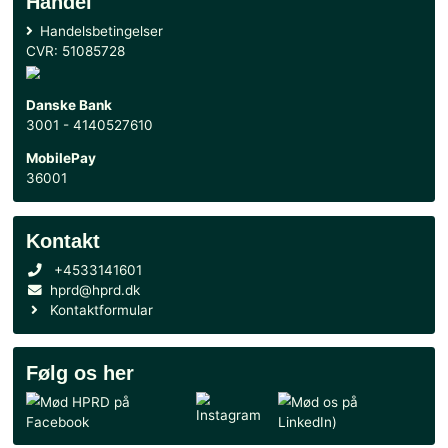
13. juni 2026 21:35
Fuldt hus på Folkemødet: Reservens vilkår satte
dagsordenen
Se alle nyheder
Handel
Handelsbetingelser
CVR: 51085728
Danske Bank
3001 - 4140527610
MobilePay
36001
Kontakt