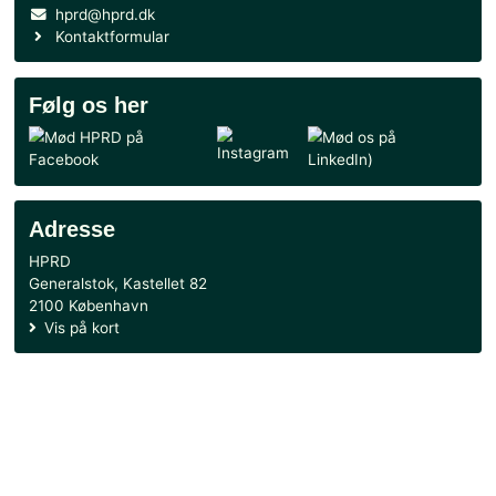
HPRD i Nijmegen
4. juli 2026 18:00
52. Internationaler Schießwettbewerb
13. juni 2026 21:35
Fuldt hus på Folkemødet: Reservens vilkår satte
dagsordenen
Se alle nyheder
Handel
Handelsbetingelser
CVR: 51085728
Danske Bank
3001 - 4140527610
MobilePay
36001