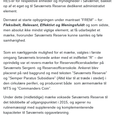
Det meningsfulde var givet - forsvaret af kongeriget - men
ledelse som samlingsmærke manglede.
Første handling var derfor at få sammensat et visionært o
engageret reserveledelsesteam med en chef, en
næstkommanderende, en Myndighedschefsergent og et a
RES’er for respektive enheder og myndigheder i Søværnet
op af et eget og til Søværnets Reserve dedikeret administr
element.
Dernæst at starte opbygningen under mantraet ”FREM" – 
Fleksibelt, Relevant, Effektivt og Meningsfuldt
og som 
men absolut ikke mindst vigtige element, at få udarbejdet 
mærke, hvorunder Søværnets Reserve kunne samles og f
samhørighed.
Som en nærliggende mulighed for et mærke, valgtes i førs
omgang Søværnets kronede anker med et indflettet ”R” – 
oprindelig var et revers-mærke for Reserveofficerskadette