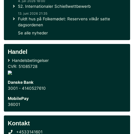
forbundne ankre for mig, også er meningsgivende i Reser
treenighed: Familien – Det civile arbejde – Den militære tj
Artiklen er skrevet af kommandør-R Steen Gravers, Chef f
Søværnets Reserve
Postscriptum:
I skrivende stund er SHCH Erik Dam i fær
på foranledning af HM Kongens Jagtkaptajn (JKN), og i J
egenskab af Rådsformand for Søværnets Heraldiske Råd 
tegne et ærmemærke, som vil indeholde Søværnets Rese
kongeligt approberede våbenskjold, vores betegnelse og
valgsprog, og som vil blive udfærdiget ud fra de kommen
bestemmelser for Søværnets ærmemærker.
Nyheder
25. juli 2026 12:00