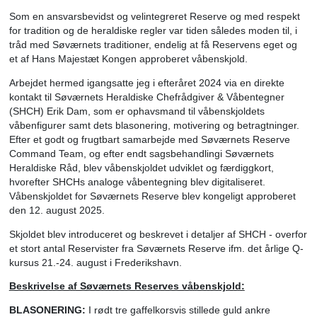
Søværnets Sergent- og Reserveofficersskole. Ankeret ble
placeret på rød baggrund og med teksten ”Søværnets Re
og ”Semper Paratus Subsidiare” (Altid klar til at træde i ste
den cirkulære periferi, og produceret både som ærmemærk
MTS og ”Commanders Coin”.
Under dette (midletidige) mærke voksede Søværnets Reser
det tidobbelte af udgangspunktet i 2015, og agerer nu
rutinemæssigt med supplerende og komplementerende
kapaciteter til Søværnets opgaveløsning.
Som en ansvarsbevidst og velintegreret Reserve og med 
for tradition og de heraldiske regler var tiden således moden
tråd med Søværnets traditioner, endelig at få Reservens 
et af Hans Majestæt Kongen approberet våbenskjold.
Arbejdet hermed igangsatte jeg i efteråret 2024 via en dir
kontakt til Søværnets Heraldiske Chefrådgiver & Våbente
(SHCH) Erik Dam, som er ophavsmand til våbenskjoldets
våbenfigurer samt dets blasonering, motivering og betragt