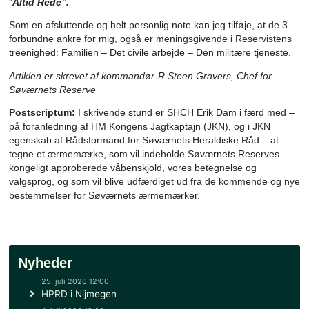
stokanker – der i et antal af 3 er sammenkoblede i midten
våbenet, hvorfra de udgår – med ét anker mod skjoldfode
med ét mod hhv. dexter og sinister i skjoldhovedet. Antalle
ankre – modsvarer de 3 personelgrupper, som er kvalificer
at blive optaget i Søværnets Reserve: manuelgruppen,
sergentgruppen og officersgruppen.
De tre ankre, der mødes i midten, er forbundne ved deres
individuelle tovværk. Derved udtrykkes en symbolsk samh
– både indbyrdes mellem Søværnets Reservister men og
Søværnet som helhed. Søværnets Reserve og dens Reser
bliver derved
”Forbundne – Forpligtet - For kongeriget
Danmark”
– tilsammen med alle de fastansatte, der er
tjenstgørende i Søværnet.
Søværnets Reserve introducerer ved samme lejlighed det
retvisende og let forståelige valgsprog som tilkendegiver, a
”
Altid Rede”.
Som en afsluttende og helt personlig note kan jeg tilføje, a