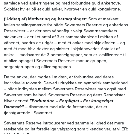
Efter et godt og frugtbart samarbejde med Søværnets Re
Command Team, og efter endt sagsbehandlingi Søværnet
Heraldiske Råd, blev våbenskjoldet udviklet og færdiggkort
hvorefter SHCHs analoge våbentegning blev digitaliseret.
Våbenskjoldet for Søværnets Reserve blev kongeligt appr
den 12. august 2025.
Skjoldet blev introduceret og beskrevet i detaljer af SHCH 
et stort antal Reservister fra Søværnets Reserve ifm. det å
kursus 21.-24. august i Frederikshavn.
Beskrivelse af Søværnets Reserves våbenskjold:
BLASONERING:
I rødt tre gaffelkorsvis stillede guld ankr
samlede ved ankerringene og med forbundne guld ankert
Skjoldet hviler på et guld anker, hvorover en guld kongekr
(Uddrag af) Motivering og betragtninger:
Som et mark
fælles samlingsmærke for både Søværnets Reserve og e
Reservister – er der som våbenfigur valgt Søværnsmærke