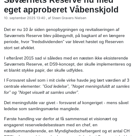
Søværnets Reserve nu med
eget approberet Våbenskjol
10. september 2025 13:40 , af Steen Gravers Nielsen
Det er nu 10 år siden genopbygningen og revitaliseringen 
Søværnets Reserve blev påbegyndt, på bagkant af en læ
periode, hvor ”fredsdividenden” var blevet høstet og Res
stort set afviklet.
I efteråret 2015 sad vi således med en næsten ikke eksis
Søværnets Reserve, et DS9-koncept, der skulle implemen
et blankt stykke papir, der skulle udfyldes.
I Forsvaret såvel som i mit civile virke havde jeg lært værd
centrale elementer:
”God ledelse”, ”Noget meningsfuldt a
for” og ”Noget visuelt at samles under”.